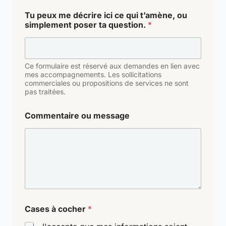
t
Tu peux me décrire ici ce qui t’amène, ou
o
simplement poser ta question.
*
n
i
c
i
t
Ce formulaire est réservé aux demandes en lien avec
o
mes accompagnements. Les sollicitations
commerciales ou propositions de services ne sont
n
pas traitées.
Commentaire ou message
Cases à cocher
*