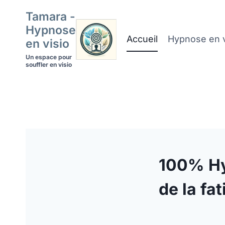
Aller
Tamara -
au
Hypnose
contenu
Accueil
Hypnose en v
en visio
Un espace pour
souffler en visio
100% Hyp
de la fa