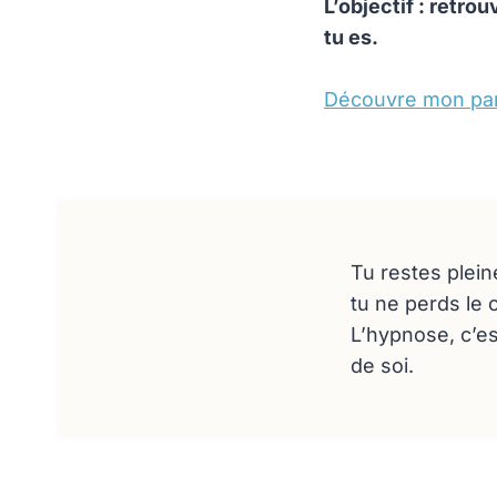
L’objectif : retrou
tu es.
Découvre mon par
Tu restes plei
tu ne perds le 
L’hypnose, c’es
de soi.