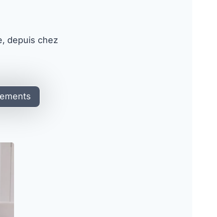
me, depuis chez
nements